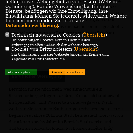
herrschen, aber das muss es auch gar nicht, im Gegenteil:
helfen, unser Webangebot zu verbessern (Website-
Optmierung). Für die Verwendung bestimmter
Es gehört doch zur Demokratie dazu, unterschiedlicher
Dienste, benötigen wir Ihre Einwilligung. Ihre
Meinung zu sein, sich gegebenenfalls auch zu streiten. Man
Einwilligung können Sie jederzeit widerrufen. Weitere
darf – und soll sogar – seine eigene Meinung vertreten,
Informationen finden Sie in unserer
Datenschutzerklärung
.
solange es offen, konstruktiv und sachorientiert geschieht.
Denn so kommt man am Ende auch zu einem Ergebnis.
Technisch notwendige Cookies (
Übersicht
)
Die notwendigen Cookies werden allein für den
ordnungsgemäßen Gebrauch der Webseite benötigt.
Ihr Björn Jarosz
Cookies von Drittanbietern (
Übersicht
)
Zur Optimierung unserer Webseite binden wir Dienste und
Angebote von Drittanbietern ein.
Alle akzeptieren
Auswahl speichern
Beruflicher Werdegang
Beruflich führte mich mein Weg zunächst in ein
Schmallenberger Ingenieurbüro, für das ich bundesweit
im Spezialtief- und Wasserbau unterwegs war. Nach
weiteren Stationen im Bauhauptgewerbe wechselte ich zu
Beginn des Jahres 2011 zur Stadt Lennestadt. Dort war ich
dann knapp sechs Jahre im Bereich Stadtwerke und
Tiefbau als stellvertretender Fachbereichsleiter tätig.