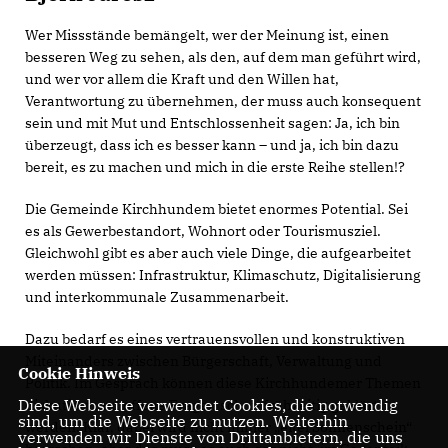
Wer Missstände bemängelt, wer der Meinung ist, einen
besseren Weg zu sehen, als den, auf dem man geführt wird,
und wer vor allem die Kraft und den Willen hat,
Verantwortung zu übernehmen, der muss auch konsequent
sein und mit Mut und Entschlossenheit sagen: Ja, ich bin
überzeugt, dass ich es besser kann – und ja, ich bin dazu
bereit, es zu machen und mich in die erste Reihe stellen!?
Die Gemeinde Kirchhundem bietet enormes Potential. Sei
es als Gewerbestandort, Wohnort oder Tourismusziel.
Gleichwohl gibt es aber auch viele Dinge, die aufgearbeitet
werden müssen: Infrastruktur, Klimaschutz, Digitalisierung
und interkommunale Zusammenarbeit.
Dazu bedarf es eines vertrauensvollen und konstruktiven
Miteinanders zwischen Bürgerschaft, Verwaltung und
Cookie Hinweis
Politik. Im Gespräch können diese Kirchhundemer Themen
Diese Webseite verwendet Cookies, die notwendig
diskutiert und offene Fragen schon frühzeitig geklärt
sind, um die Webseite zu nutzen. Weiterhin
werden. Klar, dabei wird nicht immer „eitel Sonnenschein“
verwenden wir Dienste von Drittanbietern, die uns