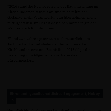
?2016 stand die Nachbesetzung der Bauamtsleitung im
Kirchhundemer Rathaus an, und mich reizte der
Gedanke, mehr Verantwortung zu übernehmen, mehr
mitzugestalten. Im Herbst desselben Jahres folgte der
Wechsel nach Kirchhundem.
?Rund zwei Jahre später wurde ich zusätzlich zum
Technischen Betriebsleiter der Gemeindewerke
Kirchhundem ernannt. Ebenfalls in 2018 folgte die
Bestellung zum Allgemeinen Vertreter des
Bürgermeisters.
Ehrenamt, gesellschaftliches Engagement, Hobby
´s
Natürlich bin ich als echter Sauerländer auch Mitglied im