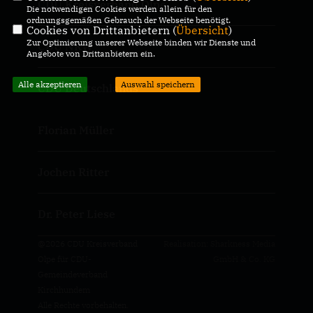
CDU Kreisverband Olpe
Die notwendigen Cookies werden allein für den
ordnungsgemäßen Gebrauch der Webseite benötigt.
Cookies von Drittanbietern (
Übersicht
)
Zur Optimierung unserer Webseite binden wir Dienste und
CDU NRW
Angebote von Drittanbietern ein.
Alle akzeptieren
Auswahl speichern
CDU Deutschlands
Florian Müller
Jochen Ritter
Dr. Peter Liese
@2026 CDU Kreisverband
Realisation: Sharkness Media
Olpe für CDU-
GmbH & Co. KG
Gemeindeverband
Kirchhundem
Alle Rechte vorbehalten.