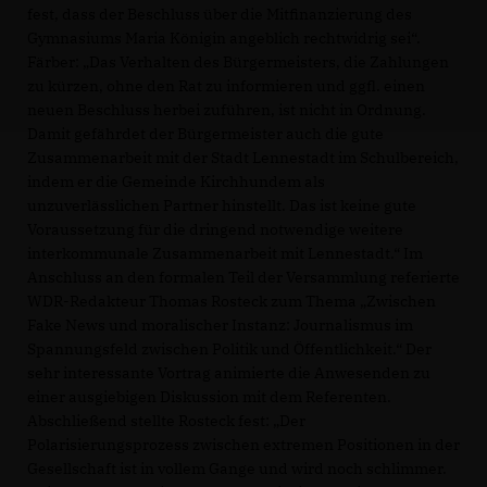
fest, dass der Beschluss über die Mitfinanzierung des
Gymnasiums Maria Königin angeblich rechtwidrig sei“.
Färber: „Das Verhalten des Bürgermeisters, die Zahlungen
zu kürzen, ohne den Rat zu informieren und ggfl. einen
neuen Beschluss herbei zuführen, ist nicht in Ordnung.
Damit gefährdet der Bürgermeister auch die gute
Zusammenarbeit mit der Stadt Lennestadt im Schulbereich,
indem er die Gemeinde Kirchhundem als
unzuverlässlichen Partner hinstellt. Das ist keine gute
Voraussetzung für die dringend notwendige weitere
interkommunale Zusammenarbeit mit Lennestadt.“ Im
Anschluss an den formalen Teil der Versammlung referierte
WDR-Redakteur Thomas Rosteck zum Thema „Zwischen
Fake News und moralischer Instanz: Journalismus im
Spannungsfeld zwischen Politik und Öffentlichkeit.“ Der
sehr interessante Vortrag animierte die Anwesenden zu
einer ausgiebigen Diskussion mit dem Referenten.
Abschließend stellte Rosteck fest: „Der
Polarisierungsprozess zwischen extremen Positionen in der
Gesellschaft ist in vollem Gange und wird noch schlimmer.