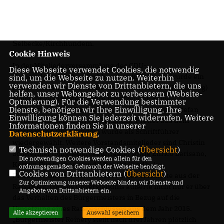
elbecke/Kirchhundem.
S
Cookie Hinweis
In der Mitgliederversammlung des CDU-
Diese Webseite verwendet Cookies, die notwendig
Gemeindeverbandes Kirchhundem in Selbecke wurde ein
sind, um die Webseite zu nutzen. Weiterhin
verwenden wir Dienste von Drittanbietern, die uns
neuer Vorstand gewählt. Bernhard Schwermer (Heinsberg)
helfen, unser Webangebot zu verbessern (Website-
bleibt für zwei weitere Jahre Vorsitzender. Seine
Optmierung). Für die Verwendung bestimmter
Dienste, benötigen wir Ihre Einwilligung. Ihre
Stellvertreter sind Barbara Schäfer (Silberg) umd Stefan
Einwilligung können Sie jederzeit widerrufen. Weitere
Färber (Rahrbach). Jürgen Wittstock-Fretter aus dem
Informationen finden Sie in unserer
Ortsverband Oberhundem wurde als Schriftführer
Datenschutzerklärung
.
wiedergewählt. Weitere Vorstandsmitglieder sind Christin
Technisch notwendige Cookies (
Übersicht
)
Schwermer (Mitgliederbeauftragte) sowie Enrico Barisano,
Die notwendigen Cookies werden allein für den
Kerstin Guntermann und Albrecht Sandholz.
ordnungsgemäßen Gebrauch der Webseite benötigt.
Cookies von Drittanbietern (
Übersicht
)
Fraktionsvorsitzender Michael Färber berichtete aus der
Zur Optimierung unserer Webseite binden wir Dienste und
Ratsarbeit. Großes Unverständnis äußerte nicht nur er über
Angebote von Drittanbietern ein.
das Verhalten des Bürgermeisters in Bezug auf die
Umsetzung eines Ratsbeschlusses aus dem Jahr 2015.
Alle akzeptieren
Auswahl speichern
Bürgermeister Reinéry stellt nach drei Jahren plötzlich