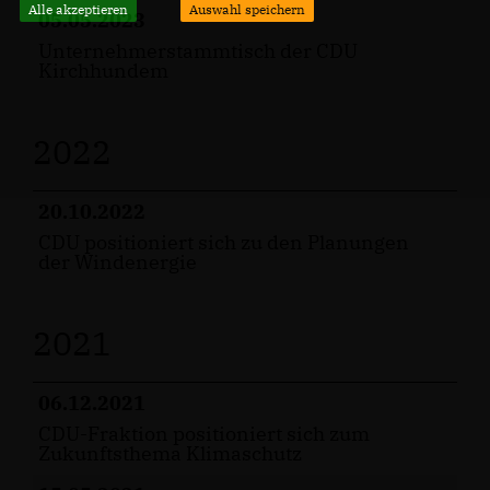
Alle akzeptieren
Auswahl speichern
05.05.2023
Unternehmerstammtisch der CDU
Kirchhundem
2022
20.10.2022
CDU positioniert sich zu den Planungen
der Windenergie
2021
06.12.2021
CDU-Fraktion positioniert sich zum
Zukunftsthema Klimaschutz