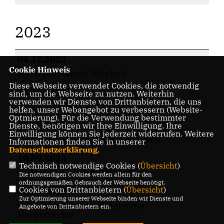
2023
04.12.2023
Cookie Hinweis
Mach mit. Werde Mitglied.
Diese Webseite verwendet Cookies, die notwendig
15.10.2023
sind, um die Webseite zu nutzen. Weiterhin
verwenden wir Dienste von Drittanbietern, die uns
Talk im Turm
helfen, unser Webangebot zu verbessern (Website-
Optmierung). Für die Verwendung bestimmter
25.09.2023
Dienste, benötigen wir Ihre Einwilligung. Ihre
Einwilligung können Sie jederzeit widerrufen. Weitere
Kreisparteitag in Würdinghausen
Informationen finden Sie in unserer
Datenschutzerklärung
.
10.09.2023
Technisch notwendige Cookies (
Übersicht
)
Diskussion über Windkraft
Die notwendigen Cookies werden allein für den
ordnungsgemäßen Gebrauch der Webseite benötigt.
Cookies von Drittanbietern (
Übersicht
)
31.05.2023
Zur Optimierung unserer Webseite binden wir Dienste und
CDU-Fraktion besichtigt neue
Angebote von Drittanbietern ein.
Hospizräume